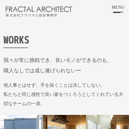
Skip
MENU
to
the
content
WORKS
我々が常に挑戦でき、良いモノができるのも、
職人なしでは成し遂げられないー
他人事とはせず、手を抜くことは決してしない。
私たちと同じ感性で良い家をつくろうとしてくれている大
切なチームの一員。