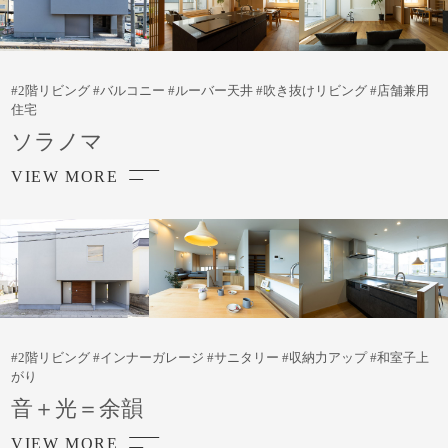
#2階リビング #バルコニー #ルーバー天井 #吹き抜けリビング #店舗兼用
住宅
ソラノマ
VIEW MORE
#2階リビング #インナーガレージ #サニタリー #収納力アップ #和室子上
がり
音＋光＝余韻
VIEW MORE