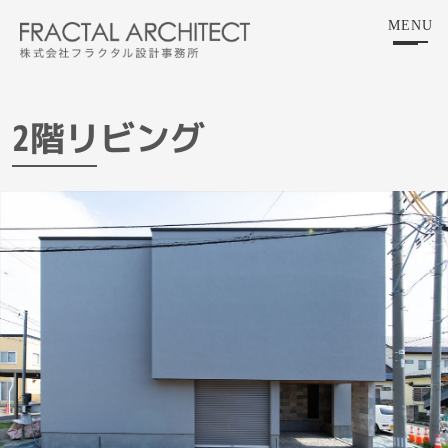
Skip
MENU
to
the
content
2階リビング