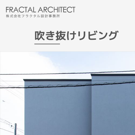
Skip
to
the
content
吹き抜けリビング