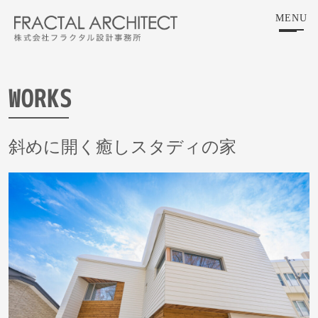
Skip
MENU
to
the
content
WORKS
斜めに開く癒しスタディの家