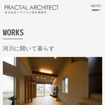
Skip
MENU
to
the
content
WORKS
河川に開いて暮らす