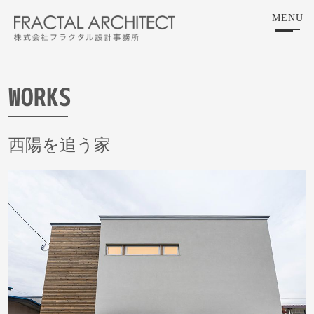
Skip
MENU
to
the
content
WORKS
西陽を追う家