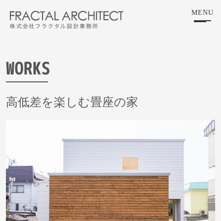
Skip
MENU
to
the
content
WORKS
高低差を楽しむ畳座の家