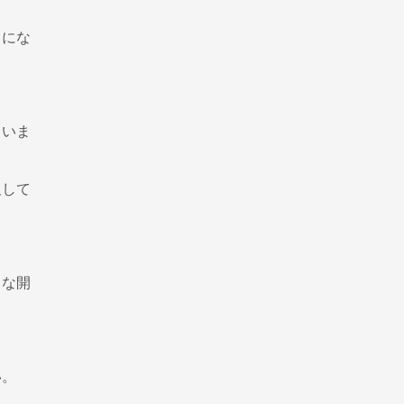
。
」にな
ていま
及して
きな開
い。