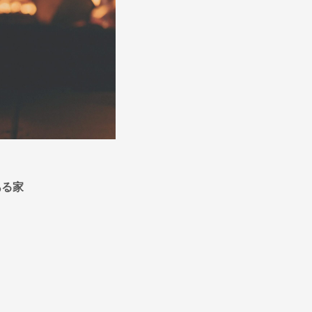
ある家
。