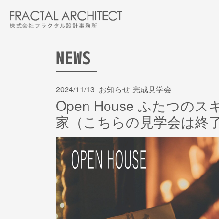
Skip
to
the
content
NEWS
2024/11/13
お知らせ
完成見学会
Open House ふた
家（こちらの見学会は終